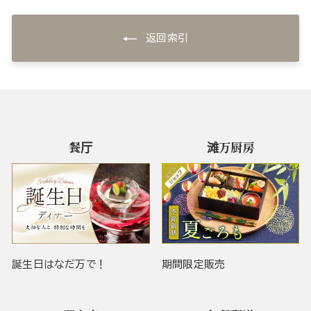
返回索引
餐厅
滩万厨房
誕生日はなだ万で！
期間限定販売