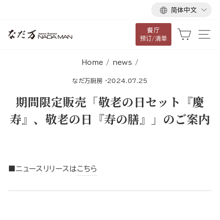
语
跳
简体中文
言
到
餐厅
内
大车
网
预订/清单
容
Home
/
news
/
なだ万厨房
·
2024.07.25
期間限定販売「敬老の日セット『慶
寿』、敬老の日『寿の膳』」のご案内
■ニュースリリースは
こちら