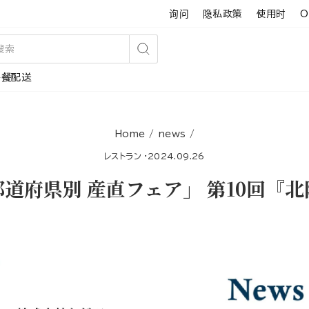
询问
隐私政策
使用时
O
搜
午餐配送
索
Home
/
news
/
レストラン
·
2024.09.26
道府県別 産直フェア」 第10回『