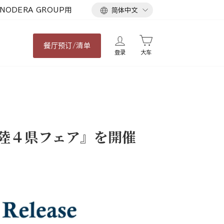
语
NODERA GROUP用
简体中文
言
餐厅
预订/清单
登录
大车
北陸４県フェア』を開催