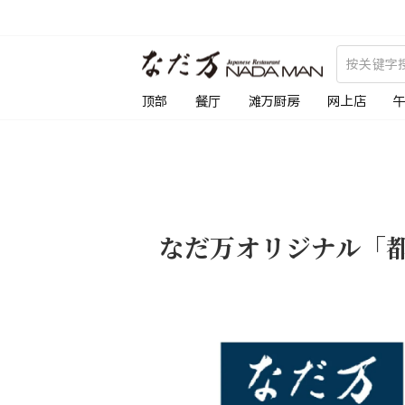
跳
到
内
容
顶部
餐厅
滩万厨房
网上店
なだ万オリジナル「都