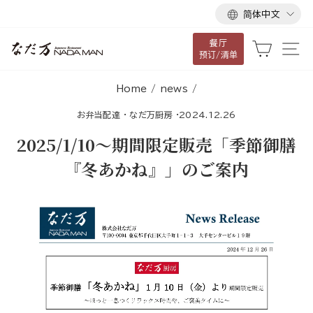
语
跳
简体中文
言
到
餐厅
内
大车
网
预订/清单
容
Home
/
news
/
お弁当配達
·
なだ万厨房
·
2024.12.26
2025/1/10～期間限定販売「季節御膳
『冬あかね』」のご案内