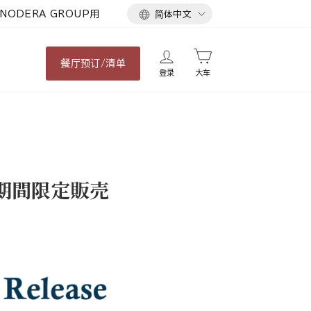
语
NODERA GROUP用
简体中文
言
餐厅
预订/清单
登录
大车
期間限定販売