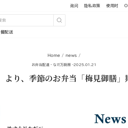
询问
隐私政策
使用时
O
搜
午餐配送
索
Home
/
news
/
お弁当配達
·
なだ万厨房
·
2025.01.21
月）より、季節のお弁当「梅見御膳」