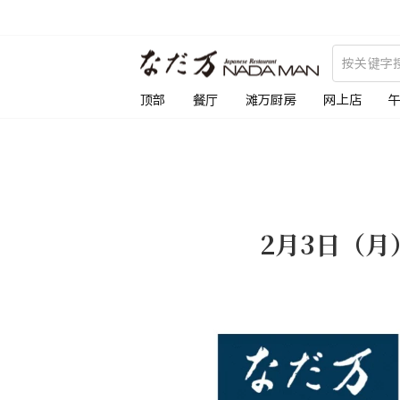
跳
到
内
容
顶部
餐厅
滩万厨房
网上店
2月3日（