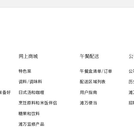
网上商城
午餐配送
公
特色菜
午餐盒清单/订单
公
调料/调味料
配送区域列表
历
准备好
日式汤和咖喱
用户指南
滩
烹饪原料和米饭伴侣
滩万便当
招
糖果和饮料
滩万监修产品