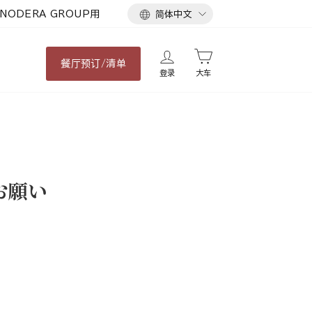
语
NODERA GROUP用
简体中文
言
餐厅
预订/清单
登录
大车
お願い