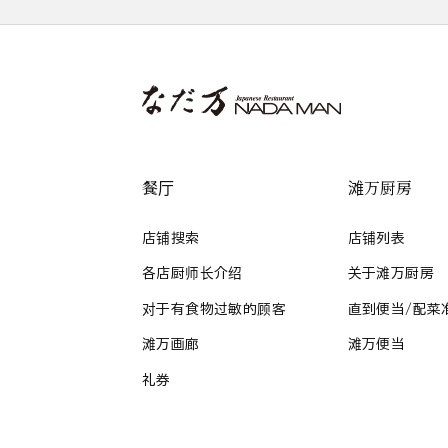
餐厅
滩万厨房
店铺搜索
店铺列表
各店厨师长介绍
关于滩万厨房
对于有食物过敏的顾客
直到便当/配菜
滩万画廊
滩万便当
礼券