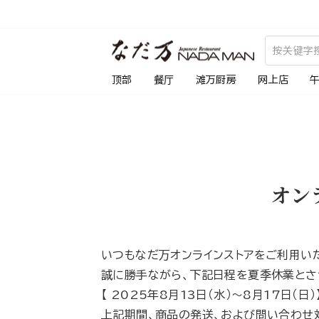
跳
到
内
容
顶部
餐厅
滩万厨房
网上店
オン
いつもなだ万オンラインストアをご利用い
誠に勝手ながら、下記日程を夏季休業とさ
【 2025年8月13日（水）～8月17日（日）
上記期間、商品の発送、および問い合わせ