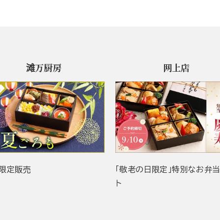
滩万厨房
网上店
限定販売
「敬老の日限定」特別なお弁
ト