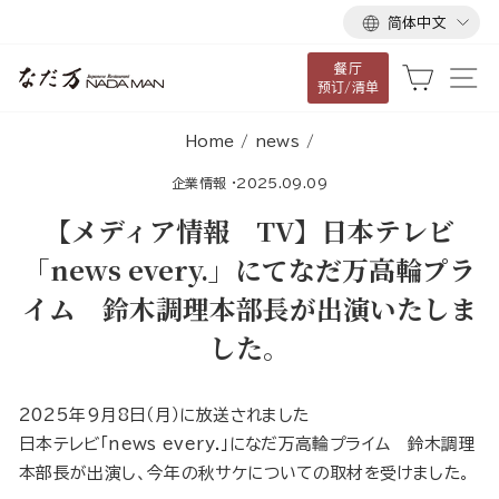
语
跳
简体中文
言
到
餐厅
内
大车
网
预订/清单
容
Home
/
news
/
企業情報
·
2025.09.09
【メディア情報 TV】日本テレビ
「news every.」にてなだ万高輪プラ
イム 鈴木調理本部長が出演いたしま
した。
2025年9月8日（月）に放送されました
日本テレビ「news every.」になだ万高輪プライム 鈴木調理
本部長が出演し、今年の秋サケについての取材を受けました。