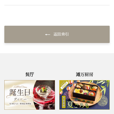
返回索引
餐厅
滩万厨房