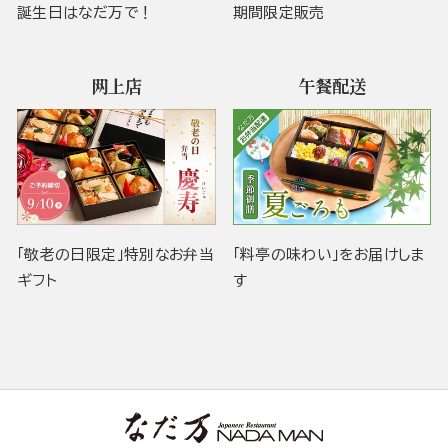
誕生日はなだ万で！
期間限定販売
网上店
午餐配送
「敬老の日限定」特別なお弁当
「料亭の味わい」をお届けしま
ギフト
す