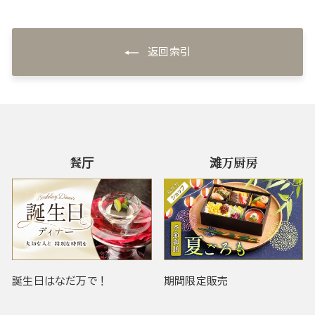
返回索引
餐厅
滩万厨房
誕生日はなだ万で！
期間限定販売