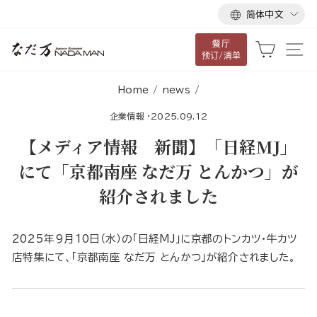
语
跳
简体中文
言
到
餐厅
内
大车
网
预订/清单
容
Home
/
news
/
企業情報
·
2025.09.12
【メディア情報 新聞】「日経MJ」
にて「京都南座 なだ万 とんかつ」が
紹介されました
2025年9月10日（水）の「日経MJ」に京都のトンカツ・牛カツ
店特集にて、「京都南座 なだ万 とんかつ」が紹介されました。