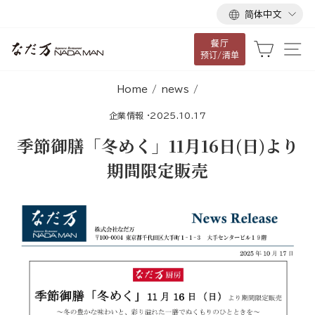
语
跳
简体中文
言
到
餐厅
内
大车
网
预订/清单
容
Home
/
news
/
企業情報
·
2025.10.17
季節御膳「冬めく」11月16日(日)より
期間限定販売