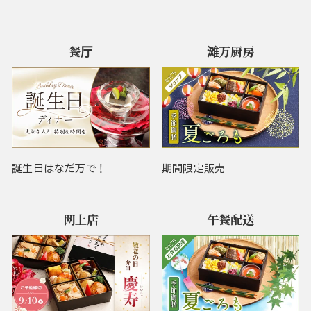
餐厅
滩万厨房
誕生日はなだ万で！
期間限定販売
网上店
午餐配送