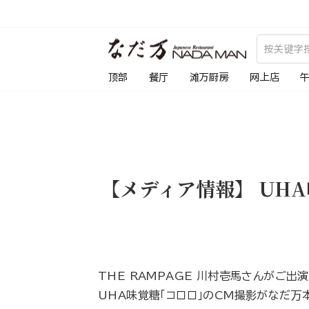
跳
到
内
容
顶部
餐厅
滩万厨房
网上店
【メディア情報】 UH
THE RAMPAGE 川村壱馬さんがご出
UHA味覚糖「コロロ」のCM撮影がなだ万