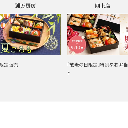
滩万厨房
网上店
限定販売
「敬老の日限定」特別なお弁
ト