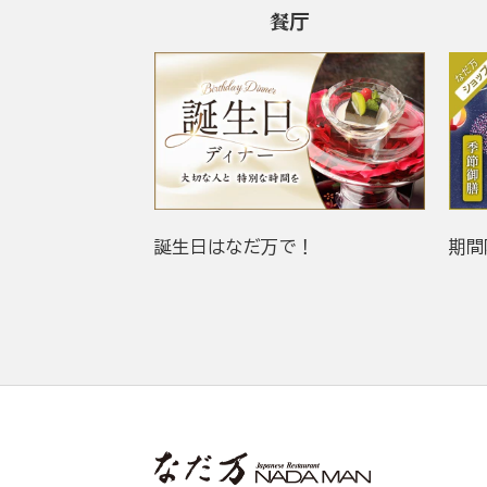
餐厅
誕生日はなだ万で！
期間