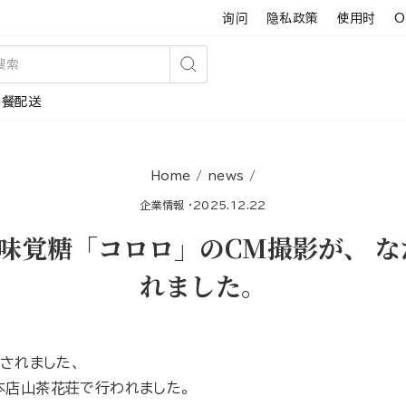
询问
隐私政策
使用时
O
搜
午餐配送
索
Home
/
news
/
企業情報
·
2025.12.22
A味覚糖「コロロ」のCM撮影が、 
れました。
演されました、
本店山茶花荘で行われました。