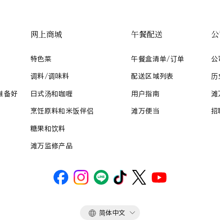
网上商城
午餐配送
公
特色菜
午餐盒清单/订单
公
调料/调味料
配送区域列表
历
准备好
日式汤和咖喱
用户指南
滩
烹饪原料和米饭伴侣
滩万便当
招
糖果和饮料
滩万监修产品
语
简体中文