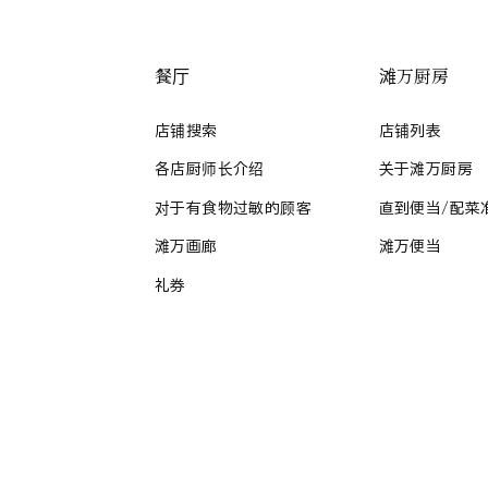
餐厅
滩万厨房
店铺搜索
店铺列表
各店厨师长介绍
关于滩万厨房
对于有食物过敏的顾客
直到便当/配菜
滩万画廊
滩万便当
礼券