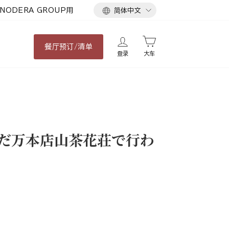
语
NODERA GROUP用
简体中文
言
餐厅
预订/清单
登录
大车
なだ万本店山茶花荘で行わ