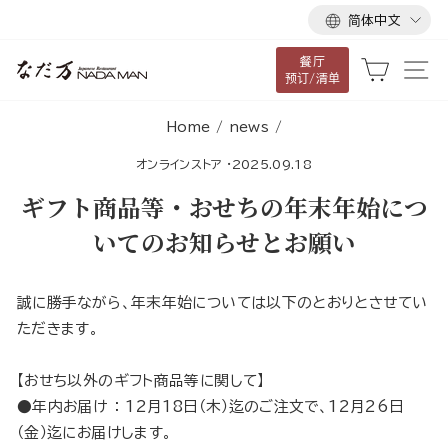
语
跳
简体中文
言
到
餐厅
内
大车
网
预订/清单
容
Home
/
news
/
オンラインストア
·
2025.09.18
ギフト商品等・おせちの年末年始につ
いてのお知らせとお願い
誠に勝手ながら、年末年始については以下のとおりとさせてい
ただきます。
【おせち以外のギフト商品等に関して】
●年内お届け ： 12月18日（木）迄のご注文で、12月26日
（金）迄にお届けします。