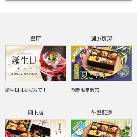
餐厅
滩万厨房
誕生日はなだ万で！
期間限定販売
网上店
午餐配送