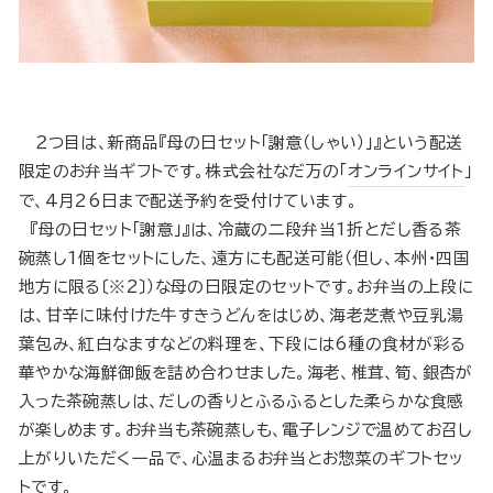
２つ目は、新商品『母の日セット「謝意（しゃい）」』という配送
限定のお弁当ギフトです。株式会社なだ万の「
オンラインサイト
」
で、4月26日まで配送予約を受付けています。
『母の日セット「謝意」』は、冷蔵の二段弁当1折とだし香る茶
碗蒸し1個をセットにした、遠方にも配送可能（但し、本州・四国
地方に限る〔※2〕）な母の日限定のセットです。お弁当の上段に
は、甘辛に味付けた牛すきうどんをはじめ、海老芝煮や豆乳湯
葉包み、紅白なますなどの料理を、下段には6種の食材が彩る
華やかな海鮮御飯を詰め合わせました。海老、椎茸、筍、銀杏が
入った茶碗蒸しは、だしの香りとふるふるとした柔らかな食感
が楽しめます。お弁当も茶碗蒸しも、電子レンジで温めてお召し
上がりいただく一品で、心温まるお弁当とお惣菜のギフトセッ
トです。