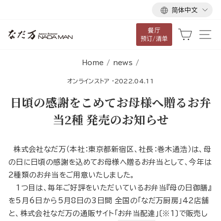
语
跳
简体中文
言
到
餐厅
内
大车
网
预订/清单
容
Home
/
news
/
オンラインストア
·
2022.04.11
日頃の感謝をこめてお母様へ贈るお弁
当2種 発売のお知らせ
株式会社なだ万（本社：東京都新宿区、社長：巻木通浩）は、母
の日に日頃の感謝を込めてお母様へ贈るお弁当として、今年は
2種類のお弁当をご用意いたしました。
1つ目は、毎年ご好評をいただいているお弁当『母の日御膳』
を5月6日から5月8日の3日間 全国の「なだ万厨房」42店舗
と、株式会社なだ万の通販サイト「
お弁当配達
」〔※1〕で販売し