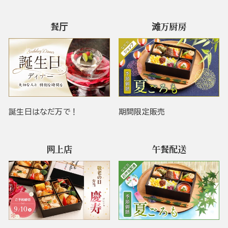
餐厅
滩万厨房
誕生日はなだ万で！
期間限定販売
网上店
午餐配送