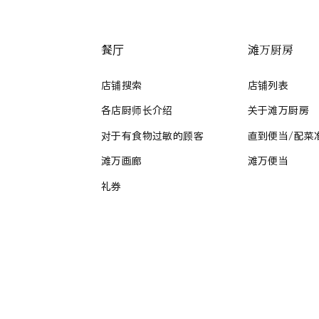
餐厅
滩万厨房
店铺搜索
店铺列表
各店厨师长介绍
关于滩万厨房
对于有食物过敏的顾客
直到便当/配菜
滩万画廊
滩万便当
礼券