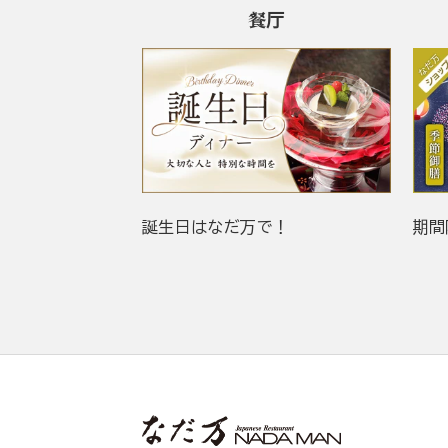
餐厅
誕生日はなだ万で！
期間