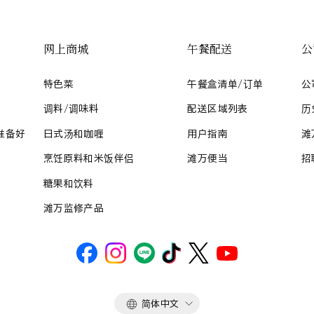
网上商城
午餐配送
公
特色菜
午餐盒清单/订单
公
调料/调味料
配送区域列表
历
准备好
日式汤和咖喱
用户指南
滩
烹饪原料和米饭伴侣
滩万便当
招
糖果和饮料
滩万监修产品
语
简体中文