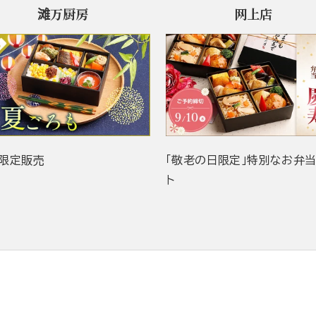
滩万厨房
网上店
限定販売
「敬老の日限定」特別なお弁
ト