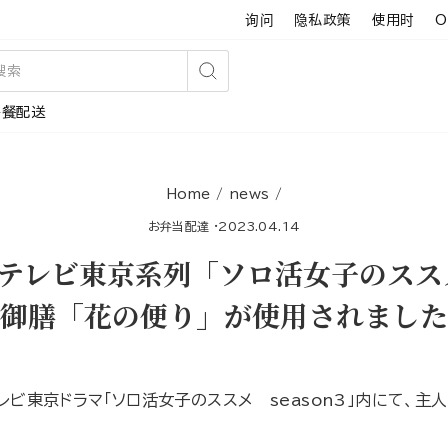
询问
隐私政策
使用时
O
搜
午餐配送
索
Home
/
news
/
お弁当配達
·
2023.04.14
テレビ東京系列「ソロ活女子のススメ
御膳「花の便り」が使用されました
テレビ東京ドラマ「ソロ活女子のススメ season3」内にて、