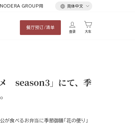
语
NODERA GROUP用
简体中文
言
餐厅
预订/清单
登录
大车
 season3」にて、季
。
主人公が食べるお弁当に季節御膳「花の便り」