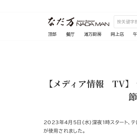
跳
到
内
容
顶部
餐厅
滩万厨房
网上店
【メディア情報 TV】 
節
2023年4月5日(水)深夜1時スタート、
が使用されました。