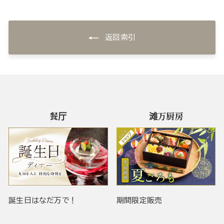
返回索引
餐厅
滩万厨房
誕生日はなだ万で！
期間限定販売