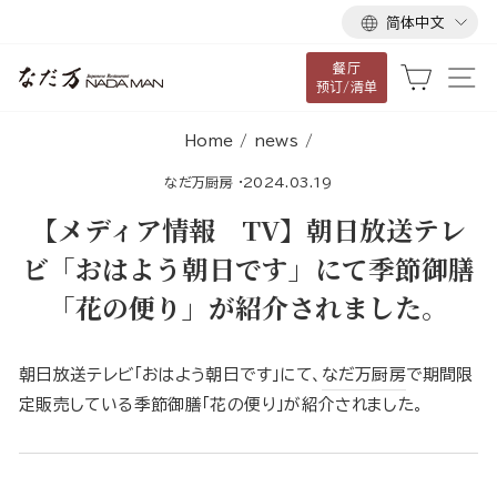
语
跳
简体中文
言
到
餐厅
内
大车
网
预订/清单
容
Home
/
news
/
なだ万厨房
·
2024.03.19
【メディア情報 TV】朝日放送テレ
ビ「おはよう朝日です」にて季節御膳
「花の便り」が紹介されました。
朝日放送テレビ「おはよう朝日です」にて、
なだ万厨房
で期間限
定販売している季節御膳「花の便り」が紹介されました。