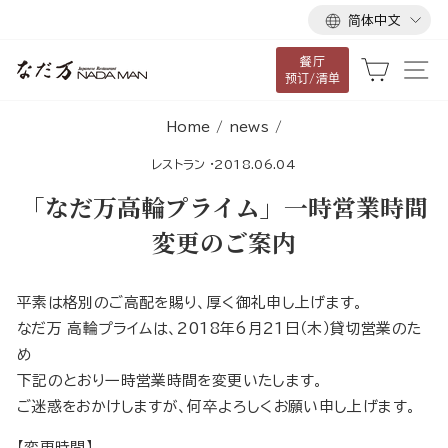
语
跳
简体中文
言
到
餐厅
内
大车
网
预订/清单
容
Home
/
news
/
レストラン
·
2018.06.04
「なだ万高輪プライム」一時営業時間
変更のご案内
平素は格別のご高配を賜り、厚く御礼申し上げます。
なだ万 高輪プライムは、2018年6月21日（木）貸切営業のた
め
下記のとおり一時営業時間を変更いたします。
ご迷惑をおかけしますが、何卒よろしくお願い申し上げます。
【変更時間】