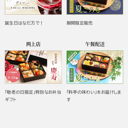
誕生日はなだ万で！
期間限定販売
网上店
午餐配送
「敬老の日限定」特別なお弁当
「料亭の味わい」をお届けしま
ギフト
す