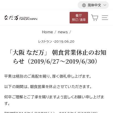
语
跳
简体中文
言
到
餐厅
内
大车
网
预订/清单
容
Home
/
news
/
レストラン
·
2019.06.20
「大阪 なだ万」 朝食営業休止のお知
らせ（2019/6/27～2019/6/30）
平素は格別のご高配を賜り、厚く御礼申し上げます。
以下の期間は、朝食営業を休止させていただきます。
何卒ご理解とご了承を賜りますよう宜しくお願い申し上げま
す。