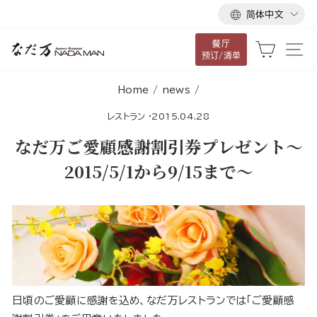
语
跳
简体中文
言
到
餐厅
内
大车
网
预订/清单
容
Home
/
news
/
レストラン
·
2015.04.28
なだ万ご愛顧感謝割引券プレゼント～
2015/5/1から9/15まで～
日頃のご愛顧に感謝を込め、なだ万レストランでは「ご愛顧感