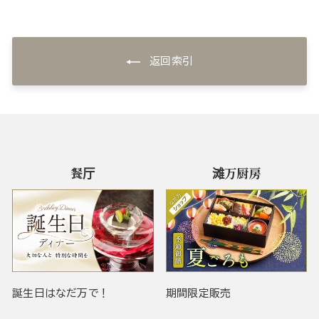
返回索引
餐厅
滩万厨房
誕生日はなだ万で！
期間限定販売