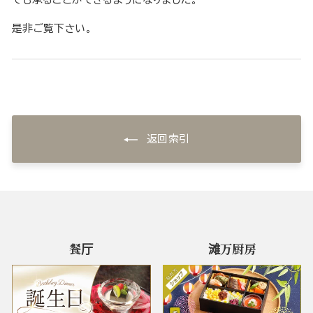
是非ご覧下さい。
返回索引
餐厅
滩万厨房