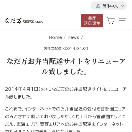
语
跳
简体中文
言
到
餐厅
内
大车
网
预订/清单
容
Home
/
news
/
お弁当配達
·
2014.04.01
なだ万お弁当配達サイトをリニューア
ル致しました。
2014年4月1日（火）になだ万のお弁当配達サイトをリニューア
ル致しました。
これまで、インターネットでのお弁当配達の受付を首都圏エリア
のみとさせて頂いておりましたが、4月1日から首都圏エリアに
加え、東海エリア、関西エリアへのお弁当配達をインターネット
でも承ることができるようになりました。