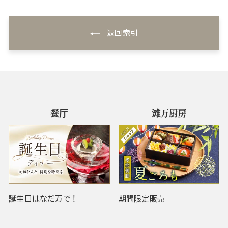
返回索引
餐厅
滩万厨房
誕生日はなだ万で！
期間限定販売