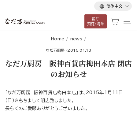
语
跳
简体中文
言
到
餐厅
内
大车
网
预订/清单
容
Home
/
news
/
なだ万厨房
·
2015.01.13
なだ万厨房 阪神百貨店梅田本店 閉店
のお知らせ
「なだ万厨房 阪神百貨店梅田本店」は、2015年1月11日
（日）をもちまして閉店致しました。
長らくのご愛顧ありがとうございました。