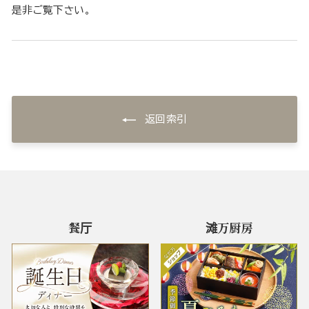
是非ご覧下さい。
返回索引
餐厅
滩万厨房