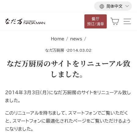
语
跳
简体中文
言
到
餐厅
内
大车
网
预订/清单
容
Home
/
news
/
なだ万厨房
·
2014.03.02
なだ万厨房のサイトをリニューアル致
しました。
2014年3月3日（月）になだ万厨房のサイトをリニューアル致し
ました。
このリニューアルを持ちまして、スマートフォンでご覧いただく
と、スマートフォンに最適化されたページをご覧いただけるよう
になりました。