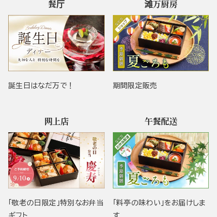
餐厅
滩万厨房
誕生日はなだ万で！
期間限定販売
网上店
午餐配送
「敬老の日限定」特別なお弁当
「料亭の味わい」をお届けしま
ギフト
す