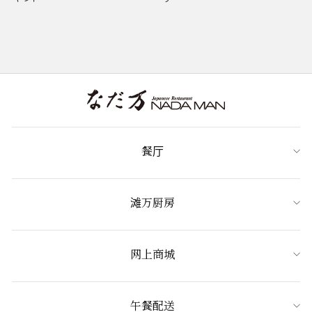
餐厅
滩万厨房
网上商城
午餐配送