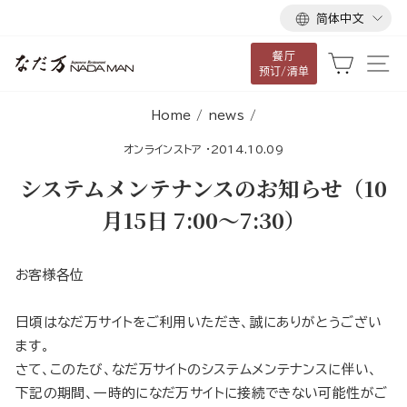
语
跳
简体中文
言
到
餐厅
内
大车
网
预订/清单
容
Home
/
news
/
オンラインストア
·
2014.10.09
システムメンテナンスのお知らせ（10
月15日 7:00〜7:30）
お客様各位
日頃はなだ万サイトをご利用いただき、誠にありがとうござい
ます。
さて、このたび、なだ万サイトのシステムメンテナンスに伴い、
下記の期間、一時的になだ万サイトに接続できない可能性がご