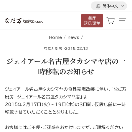
语
跳
简体中文
言
到
餐厅
内
大车
网
预订/清单
容
Home
/
news
/
なだ万厨房
·
2015.02.13
ジェイアール名古屋タカシマヤ店の一
時移転のお知らせ
ジェイアール名古屋タカシマヤの食品売場改装に伴い、「なだ万
厨房 ジェイアール名古屋タカシマヤ店」は
2015年2月17日（火）〜19日（木）の３日間、仮設店舗に一時
移転させていただくこととなりました。
お客様にはご不便・ご迷惑をおかけしますが、ご理解ください