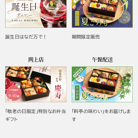
誕生日はなだ万で！
期間限定販売
网上店
午餐配送
「敬老の日限定」特別なお弁当
「料亭の味わい」をお届けしま
ギフト
す