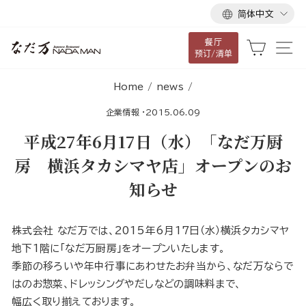
语
跳
简体中文
言
到
餐厅
内
大车
网
预订/清单
容
Home
/
news
/
企業情報
·
2015.06.09
平成27年6月17日（水）「なだ万厨
房 横浜タカシマヤ店」オープンのお
知らせ
株式会社 なだ万では、2015年6月17日（水）横浜タカシマヤ
地下1階に「なだ万厨房」をオープンいたします。
季節の移ろいや年中行事にあわせたお弁当から、なだ万ならで
はのお惣菜、ドレッシングやだしなどの調味料まで、
幅広く取り揃えております。