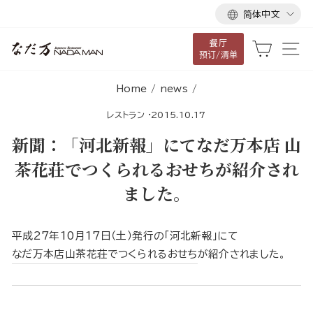
语
跳
简体中文
言
到
餐厅
内
大车
网
预订/清单
容
Home
/
news
/
レストラン
·
2015.10.17
新聞：「河北新報」にてなだ万本店 山
茶花荘でつくられるおせちが紹介され
ました。
平成27年10月17日（土）発行の「河北新報」にて
なだ万本店山茶花荘でつくられるおせち
が紹介されました。