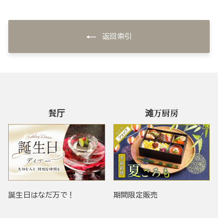
返回索引
餐厅
滩万厨房
誕生日はなだ万で！
期間限定販売