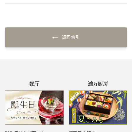
返回索引
餐厅
滩万厨房