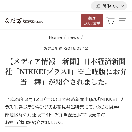
语
跳
简体中文
言
到
餐厅
内
大车
网
预订/清单
容
Home
/
news
/
お弁当配達
·
2016.03.12
【メディア情報 新聞】日本経済新聞
社「NIKKEIプラス1」※土曜版にお弁
当「舞」が紹介されました。
平成28年3月12日（土）の日本経済新聞土曜版「NIKKEI プ
ラス1」巻頭ランキングのお花見弁当特集にて、なだ万厨房(一
部地区除く)、通販サイト「お弁当配達」にて販売中の
お弁当「舞」
が紹介されました。