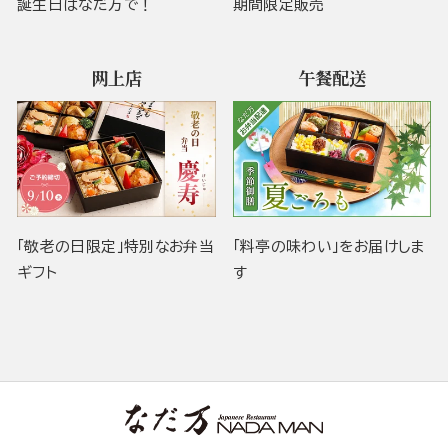
誕生日はなだ万で！
期間限定販売
网上店
午餐配送
「敬老の日限定」特別なお弁当
「料亭の味わい」をお届けしま
ギフト
す