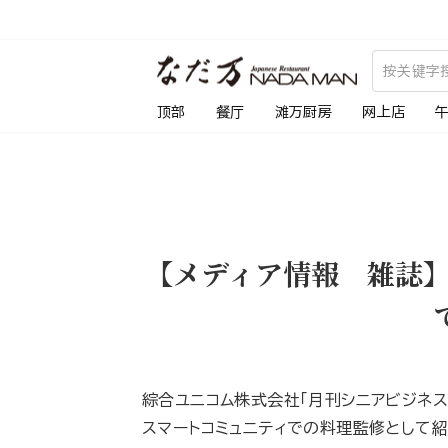
跳
到
内
容
顶部
餐厅
滩万厨房
网上店
【メディア情報 雑誌
綜合ユニコム株式会社「月刊シニアビジネス
スマートコミュニティでの料理監修として紹