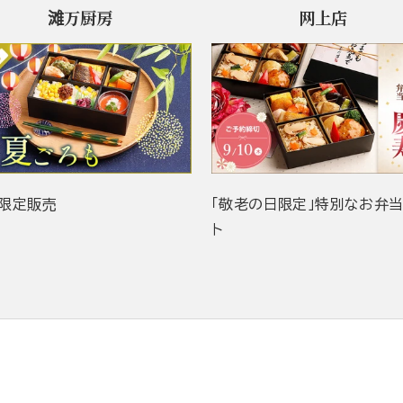
滩万厨房
网上店
限定販売
「敬老の日限定」特別なお弁
ト