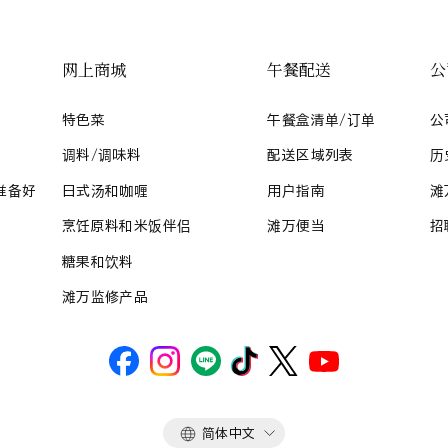
网上商城
午餐配送
公
特色菜
午餐盒清单/订单
公
调料/调味料
配送区域列表
历
准备好
日式汤和咖喱
用户指南
滩
烹饪原料和米饭伴侣
滩万便当
招
糖果和饮料
滩万监修产品
语
简体中文