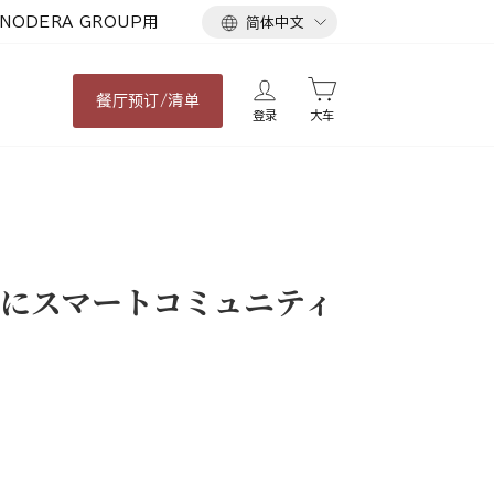
语
NODERA GROUP用
简体中文
言
餐厅
预订/清单
登录
大车
にスマートコミュニティ
。