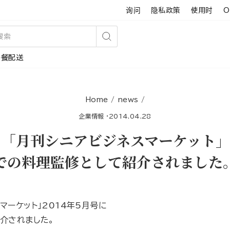
询问
隐私政策
使用时
O
搜
午餐配送
索
Home
/
news
/
企業情報
·
2014.04.28
】「月刊シニアビジネスマーケット」
での料理監修として紹介されました
マーケット」2014年5月号に
介されました。