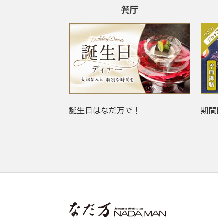
餐厅
誕生日はなだ万で！
期間