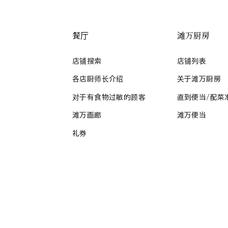
餐厅
滩万厨房
店铺搜索
店铺列表
各店厨师长介绍
关于滩万厨房
对于有食物过敏的顾客
直到便当/配菜
滩万画廊
滩万便当
礼券