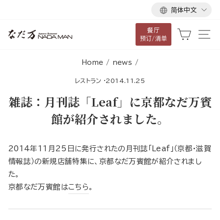
语
跳
简体中文
言
到
餐厅
内
大车
网
预订/清单
容
Home
/
news
/
レストラン
·
2014.11.25
雑誌：月刊誌「Leaf」に京都なだ万賓
館が紹介されました。
2014年11月25日に発行されたの月刊誌「Leaf」（京都・滋賀
情報誌）の新規店舗特集に、京都なだ万賓館が紹介されまし
た。
京都なだ万賓館は
こちら
。