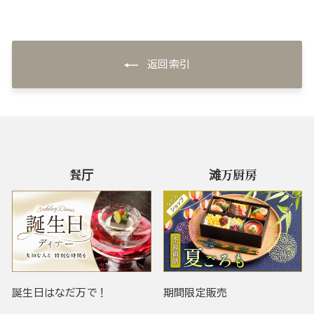
返回索引
餐厅
滩万厨房
誕生日はなだ万で！
期間限定販売