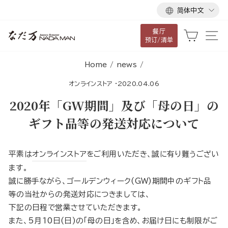
语
跳
简体中文
言
到
餐厅
内
大车
网
预订/清单
容
Home
/
news
/
オンラインストア
·
2020.04.06
2020年「GW期間」及び「母の日」の
ギフト品等の発送対応について
平素は
オンラインストア
をご利用いただき、誠に有り難うござい
ます。
誠に勝手ながら、ゴールデンウィーク(GW)期間中のギフト品
等の当社からの発送対応につきましては、
下記の日程で営業させていただきます。
また、5月10日(日)の「母の日」を含め、お届け日にも制限がご