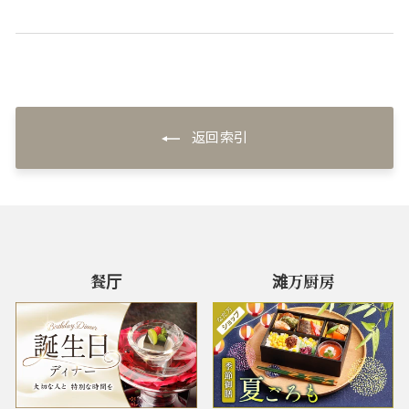
返回索引
餐厅
滩万厨房