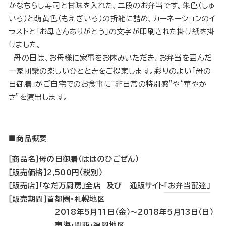
かなちらし寿司と甘味を入れた、二段のお弁当です。朱色（しゅ
いろ）と萌黄色（もえぎいろ）の折箱に詰め、カーネーションのイ
ラストと「お母さんありがとう」の文字が印刷された掛け紙を掛
けました。
母の日は、お母様に家事をお休みいただき、お弁当を囲んだ
一家団欒の楽しいひとときをご提案します。彩りのよい「母の
日御膳」がご自宅でのお食事に“非日常の特別感”や“華やか
さ”を演出します。
■商品概要
［商品名］母の日御膳（ははのひごぜん）
［販売価格］2,500円（税別）
［販売店］
「なだ万厨房」全店
及び 通販サイト
「お弁当配達」
［販売期間］首都圏・札幌地区
2018年5月11日（金）〜2018年5月13日（日）
東海・関西・福岡地区