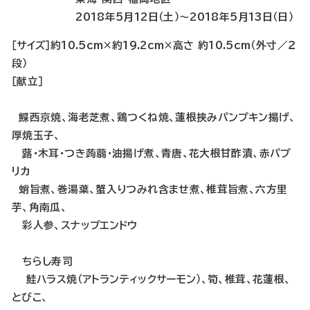
2018年5月12日（土）〜2018年5月13日（日）
［サイズ］約10.5cm×約19.2cm×高さ 約10.5cm（外寸／２
段）
［献立］
鰈西京焼、海老芝煮、鶏つくね焼、蓮根挟みパンプキン揚げ、
厚焼玉子、
蕗・木耳・つき蒟蒻・油揚げ煮、青唐、花大根甘酢漬、赤パプ
リカ
蛸旨煮、巻湯葉、蟹入りつみれ含ませ煮、椎茸旨煮、六方里
芋、角南瓜、
彩人参、スナップエンドウ
ちらし寿司
鮭ハラス焼（アトランティックサーモン）、筍、椎茸、花蓮根、
とびこ、