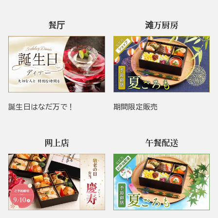
餐厅
滩万厨房
誕生日はなだ万で！
期間限定販売
网上店
午餐配送