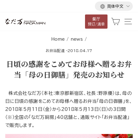
语
跳
简体中文
言
到
餐厅
内
大车
网
预订/清单
容
Home
/
news
/
お弁当配達
·
2018.04.17
日頃の感謝をこめてお母様へ贈るお弁
当「母の日御膳」発売のお知らせ
株式会社なだ万（本社：東京都新宿区、社長：野原優）は、母の
日に日頃の感謝をこめてお母様へ贈るお弁当「母の日御膳」を、
2018年5月11日（金）から2018年5月13日（日）の3日間
（※）全国の「なだ万厨房」40店舗と、通販サイト「お弁当配達」
で販売します。