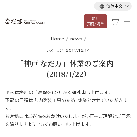
语
跳
简体中文
言
到
餐厅
内
大车
网
预订/清单
容
Home
/
news
/
レストラン
·
2017.12.14
「神戸 なだ万」休業のご案内
(2018/1/22）
平素は格別のご高配を賜り、厚く御礼申し上げます。
下記の日程は店内改装工事のため、休業とさせていただきま
す。
お客様にはご迷惑をおかけいたしますが、何卒ご理解とご了承
を賜りますよう宜しくお願い申し上げます。