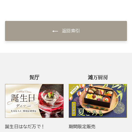
返回索引
餐厅
滩万厨房
誕生日はなだ万で！
期間限定販売