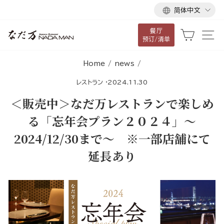
语
跳
简体中文
言
到
餐厅
内
大车
网
预订/清单
容
Home
/
news
/
レストラン
·
2024.11.30
＜販売中＞なだ万レストランで楽しめ
る「忘年会プラン２０２４」～
2024/12/30まで～ ※一部店舗にて
延長あり