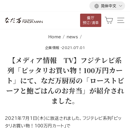
语
跳
简体中文
言
到
餐厅
内
大车
网
预订/清单
容
Home
/
news
/
企業情報
·
2021.07.01
【メディア情報 TV】フジテレビ系
列「ピッタリお買い物！100万円カー
ト」にて、なだ万厨房の「ローストビ
ーフと鮑ごはんのお弁当」が紹介され
ました。
2021年7月1日(木)に放送されました、フジテレビ系列「ピッ
タリお買い物！100万円カート」で