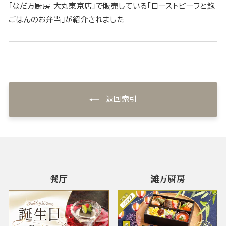
「
なだ万厨房 大丸東京店
」で販売している｢ローストビーフと鮑
ごはんのお弁当｣が紹介されました
返回索引
餐厅
滩万厨房