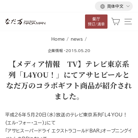
语
跳
简体中文
言
到
餐厅
内
大车
网
预订/清单
容
Home
/
news
/
企業情報
·
2015.05.20
【メディア情報 TV】テレビ東京系
列「L4YOU！」にてアサヒビールと
なだ万のコラボギフト商品が紹介され
ました。
平成26年5月20日（水）放送のテレビ東京系列「L4YOU！
(エル・フォー・ユー)」にて
「アサヒスーパードライ エクストラコールドBAR」オープニングイ