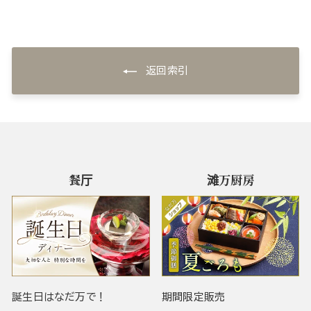
返回索引
餐厅
滩万厨房
誕生日はなだ万で！
期間限定販売