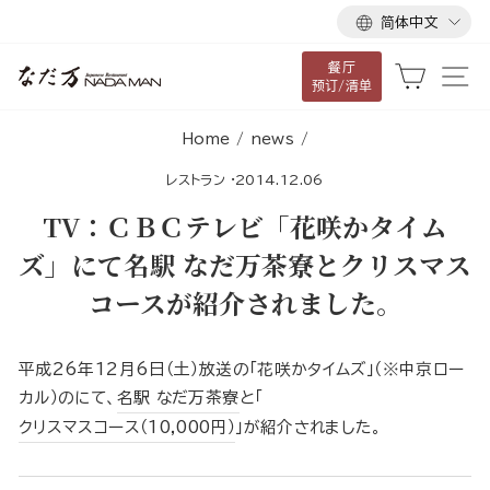
语
跳
简体中文
言
到
餐厅
内
大车
网
预订/清单
容
Home
/
news
/
レストラン
·
2014.12.06
TV：ＣＢＣテレビ「花咲かタイム
ズ」にて名駅 なだ万茶寮とクリスマス
コースが紹介されました。
平成26年12月6日（土）放送の「花咲かタイムズ」（※中京ロー
カル）のにて、
名駅 なだ万茶寮
と「
クリスマスコース（10,000円）
」が紹介されました。