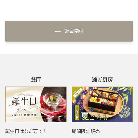
返回索引
餐厅
滩万厨房
誕生日はなだ万で！
期間限定販売