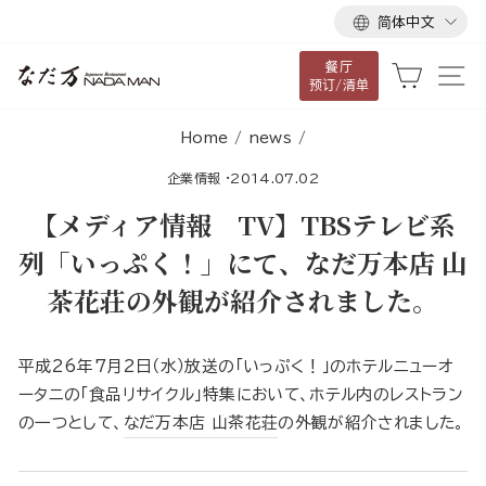
语
跳
简体中文
言
到
餐厅
内
大车
网
预订/清单
容
Home
/
news
/
企業情報
·
2014.07.02
【メディア情報 TV】TBSテレビ系
列「いっぷく！」にて、なだ万本店 山
茶花荘の外観が紹介されました。
平成26年7月2日（水）放送の「いっぷく！」のホテルニューオ
ータニの「食品リサイクル」特集において、ホテル内のレストラン
の一つとして、
なだ万本店 山茶花荘
の外観が紹介されました。