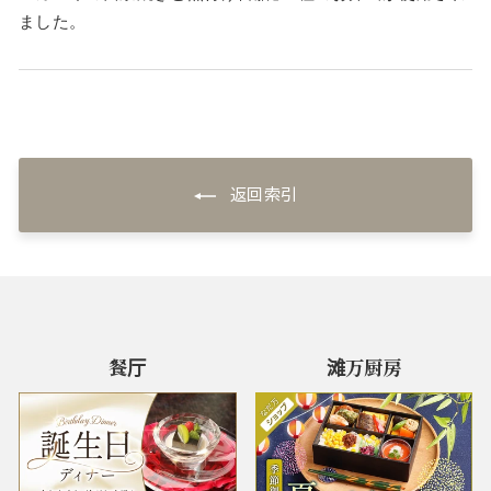
ました。
返回索引
餐厅
滩万厨房