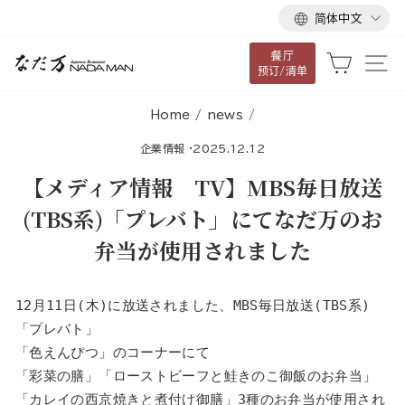
语
跳
简体中文
言
到
餐厅
内
大车
网
预订/清单
容
Home
/
news
/
企業情報
·
2025.12.12
【メディア情報 TV】MBS毎日放送
(TBS系)「プレバト」にてなだ万のお
弁当が使用されました
12月11日(木)に放送されました、MBS毎日放送(TBS系)
「プレバト」
「色えんぴつ」のコーナーにて
「彩菜の膳」「ローストビーフと鮭きのこ御飯のお弁当」
「
カレイの西京焼きと煮付け御膳」3種のお弁当が使用され