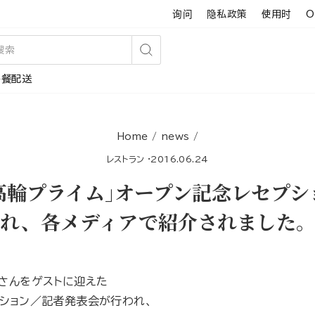
询问
隐私政策
使用时
O
搜
午餐配送
索
Home
/
news
/
レストラン
·
2016.06.24
 高輪プライム｣オープン記念レセプ
れ、各メディアで紹介されました
緒さんをゲストに迎えた
プション／記者発表会が行われ、