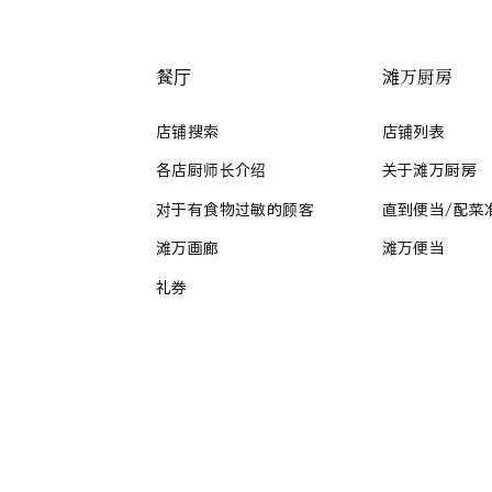
餐厅
滩万厨房
店铺搜索
店铺列表
各店厨师长介绍
关于滩万厨房
对于有食物过敏的顾客
直到便当/配菜
滩万画廊
滩万便当
礼券