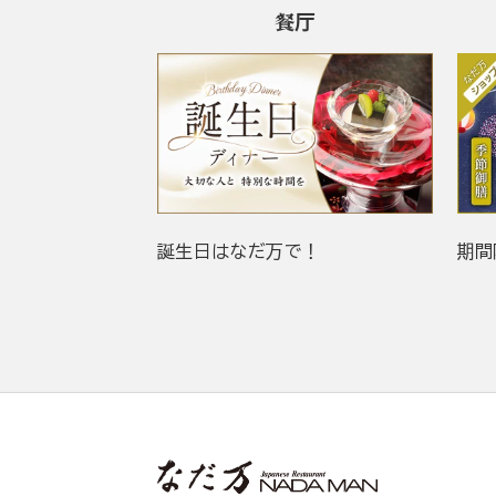
餐厅
誕生日はなだ万で！
期間