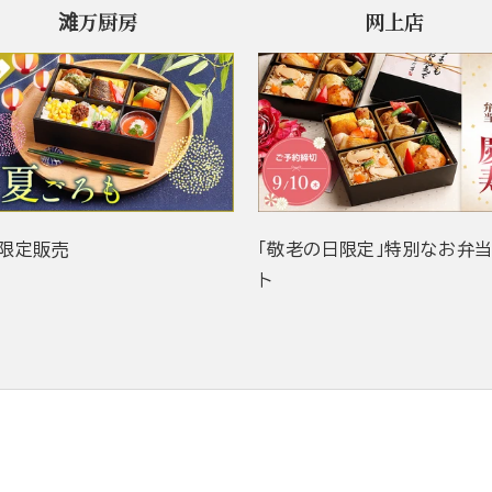
滩万厨房
网上店
限定販売
「敬老の日限定」特別なお弁
ト