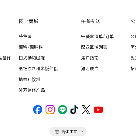
网上商城
午餐配送
公
特色菜
午餐盒清单/订单
公
调料/调味料
配送区域列表
历
准备好
日式汤和咖喱
用户指南
滩
烹饪原料和米饭伴侣
滩万便当
招
糖果和饮料
滩万监修产品
语
简体中文