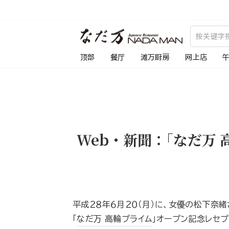
跳
到
内
容
顶部
餐厅
滩万厨房
网上店
Web・新聞：｢なだ万
平成２８年６月２０（月）に、女優の松下奈
｢
なだ万 高輪プライム
｣オープン記念レセ