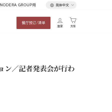
语
NODERA GROUP用
简体中文
言
餐厅
预订/清单
登录
大车
ション／記者発表会が行わ
。