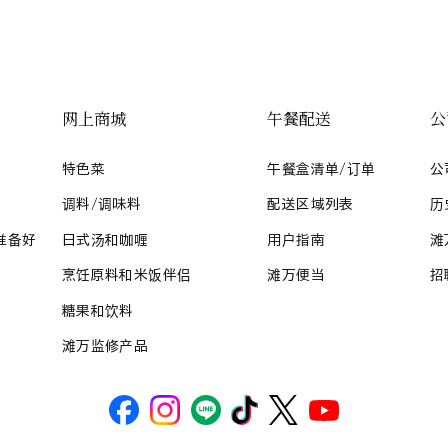
网上商城
午餐配送
公
特色菜
午餐盒清单/订单
公
调料/调味料
配送区域列表
历
准备好
日式汤和咖喱
用户指南
滩
烹饪原料和米饭伴侣
滩万便当
招
糖果和饮料
滩万监修产品