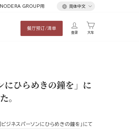
语
NODERA GROUP用
简体中文
言
餐厅
预订/清单
登录
大车
ソンにひらめきの鐘を」に
た。
ネラ］ビジネスパーソンにひらめきの鐘を
」にて