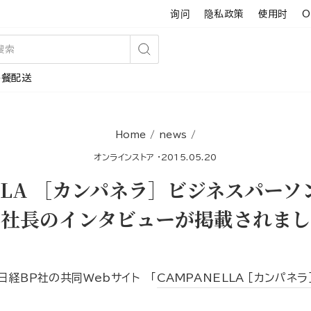
询问
隐私政策
使用时
O
搜
午餐配送
索
Home
/
news
/
オンラインストア
·
2015.05.20
ELLA ［カンパネラ］ビジネスパー
浦社長のインタビューが掲載されまし
日経ＢＰ社の共同Webサイト 「
CAMPANELLA ［カンパ