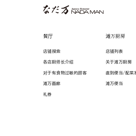
餐厅
滩万厨房
店铺搜索
店铺列表
各店厨师长介绍
关于滩万厨房
对于有食物过敏的顾客
直到便当/配菜
滩万画廊
滩万便当
礼券