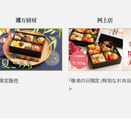
滩万厨房
网上店
限定販売
「敬老の日限定」特別なお弁
ト