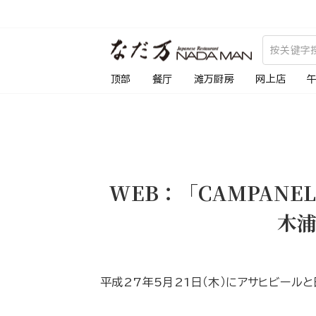
跳
到
内
容
顶部
餐厅
滩万厨房
网上店
WEB：「CAMPAN
木
平成27年5月21日（木）にアサヒビールと