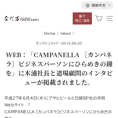
语
跳
简体中文
言
到
餐厅
内
大车
网
预订/清单
容
Home
/
news
/
オンラインストア
·
2015.06.03
WEB：「CAMPANELLA ［カンパネ
ラ］ビジネスパーソンにひらめきの鐘
を」に木浦社長と道場顧問のインタビ
ューが掲載されました。
平成27年6月4日（木）にアサヒビールと日経ＢＰ社の共同
Webサイト 「
CAMPANELLA ［カンパネラ］ビジネスパーソンにひらめきの