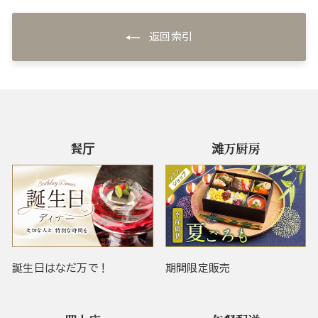
返回索引
餐厅
滩万厨房
誕生日はなだ万で！
期間限定販売