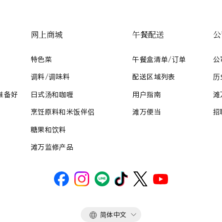
网上商城
午餐配送
公
特色菜
午餐盒清单/订单
公
调料/调味料
配送区域列表
历
准备好
日式汤和咖喱
用户指南
滩
烹饪原料和米饭伴侣
滩万便当
招
糖果和饮料
滩万监修产品
语
简体中文