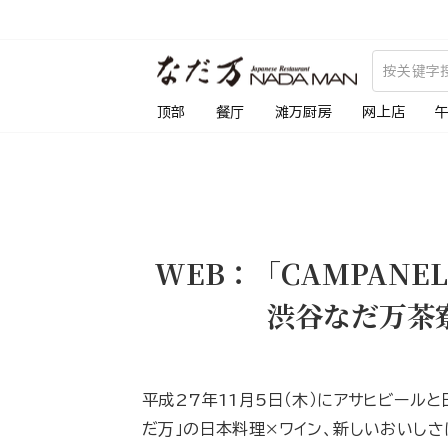
跳
到
内
容
顶部
餐厅
滩万厨房
网上店
WEB：「CAMPAN
渋谷なだ万茶
平成27年11月5日（木）にアサヒビールと
だ万」の日本料理×ワイン、新しいおいしさ