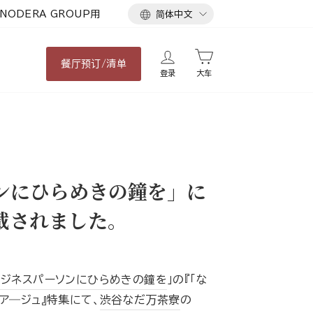
语
NODERA GROUP用
简体中文
言
餐厅
预订/清单
登录
大车
ソンにひらめきの鐘を」に
載されました。
］ビジネスパーソンにひらめきの鐘を
」の『「な
ア―ジュ』特集にて、
渋谷なだ万茶寮
の