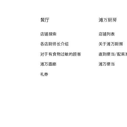
餐厅
滩万厨房
店铺搜索
店铺列表
各店厨师长介绍
关于滩万厨房
对于有食物过敏的顾客
直到便当/配菜
滩万画廊
滩万便当
礼券