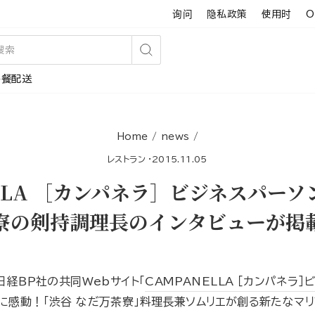
询问
隐私政策
使用时
O
搜
午餐配送
索
Home
/
news
/
レストラン
·
2015.11.05
ELLA ［カンパネラ］ビジネスパー
寮の剣持調理長のインタビューが掲
日経ＢＰ社の共同Webサイト「
CAMPANELLA ［カンパネラ
に感動！「渋谷 なだ万茶寮」料理長兼ソムリエが創る新たなマリ