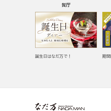
餐厅
誕生日はなだ万で！
期間