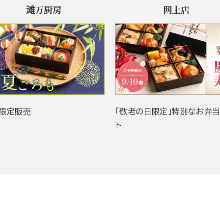
滩万厨房
网上店
限定販売
「敬老の日限定」特別なお弁
ト