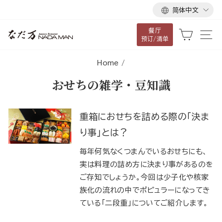
语
跳
简体中文
言
到
餐厅
内
大车
网
预订/清单
容
Home
/
おせちの雑学・豆知識
重箱におせちを詰める際の「決ま
り事」とは？
毎年何気なくつまんでいるおせちにも、
実は料理の詰め方に決まり事があるのを
ご存知でしょうか。今回は少子化や核家
族化の流れの中でポピュラーになってき
ている「二段重」についてご紹介します。