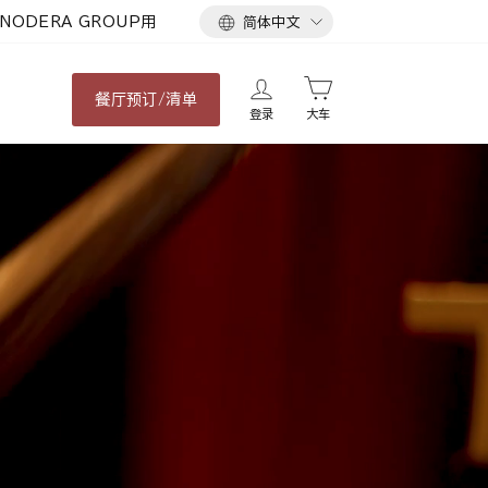
语
NODERA GROUP用
简体中文
言
餐厅
预订/清单
登录
大车