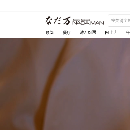
跳
到
な
内
容
だ
顶部
餐厅
滩万厨房
网上店
万