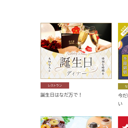
レストラン
な
誕生日はなだ万で！
今だ
い