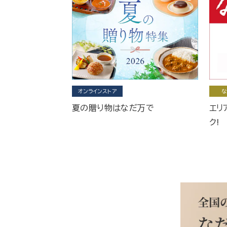
オンラインストア
な
夏の贈り物はなだ万で
エリ
ク!