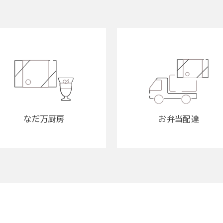
なだ万厨房
お弁当配達