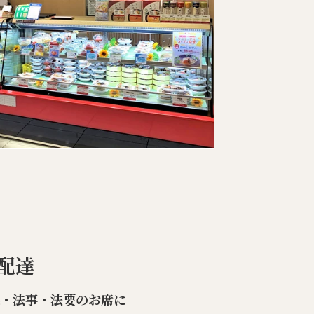
配達
楽・法事・法要のお席に