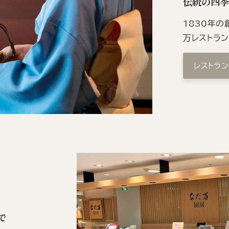
伝統の四
1830年
万レストラ
レストラ
で