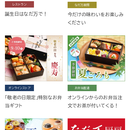
レストラン
なだ万厨房
誕生日はなだ万で！
今だけの味わいをお楽しみ
ください
オンラインストア
お弁当配達
「敬老の日限定」特別なお弁
オンラインからのお弁当注
当ギフト
文でお茶が付いてくる！