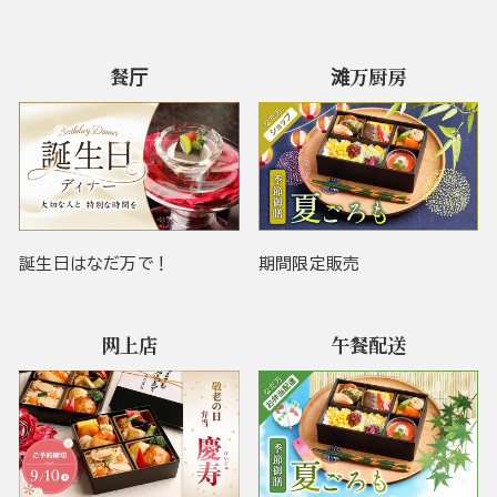
餐厅
滩万厨房
誕生日はなだ万で！
期間限定販売
网上店
午餐配送