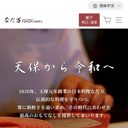
语
跳
简体中文
言
到
餐厅
内
な
大车
网
预订/清单
容
だ
万
1830年、天保元年創業の日本料理なだ万。
伝統的な料理を守りつつ、
常に新鮮さを追い求め、その時代にあわせた
最高のおもてなしを提供してまいります。