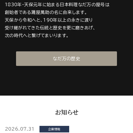
1830年・天保元年に始まる日本料理なだ万の屋号は
創始者である灘屋萬助の名に由来します。
天保から令和へと、190年以上の永きに渡り
受け継がれてきた伝統と歴史を更に磨きあげ、
次の時代へと繋げてまいります。
なだ万の歴史
お知らせ
2026.07.31
企業情報