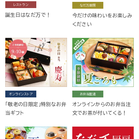
レストラン
なだ万厨房
誕生日はなだ万で！
今だけの味わいをお楽しみ
ください
オンラインストア
お弁当配達
「敬老の日限定」特別なお弁
オンラインからのお弁当注
当ギフト
文でお茶が付いてくる！