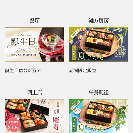
餐厅
滩万厨房
誕生日はなだ万で！
期間限定販売
网上店
午餐配送