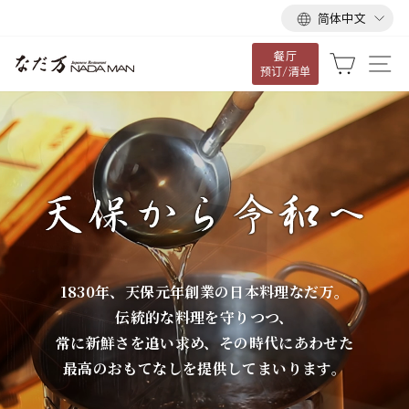
语
跳
简体中文
言
到
餐厅
内
な
大车
网
预订/清单
容
だ
万
1830年、天保元年創業の日本料理なだ万。
伝統的な料理を守りつつ、
常に新鮮さを追い求め、その時代にあわせた
最高のおもてなしを提供してまいります。