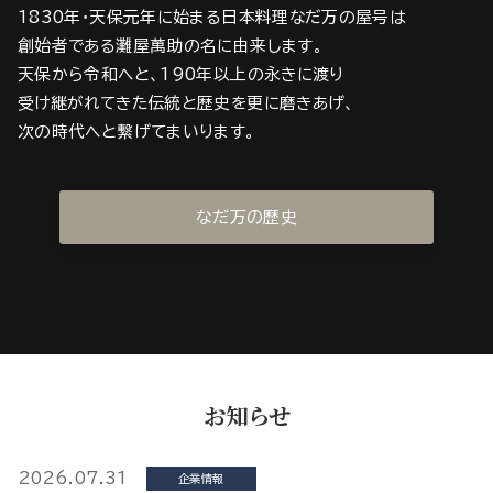
1830年・天保元年に始まる日本料理なだ万の屋号は
創始者である灘屋萬助の名に由来します。
天保から令和へと、190年以上の永きに渡り
受け継がれてきた伝統と歴史を更に磨きあげ、
次の時代へと繋げてまいります。
なだ万の歴史
お知らせ
2026.07.31
企業情報