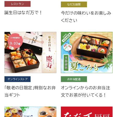
レストラン
なだ万厨房
誕生日はなだ万で！
今だけの味わいをお楽しみ
ください
オンラインストア
お弁当配達
「敬老の日限定」特別なお弁
オンラインからのお弁当注
当ギフト
文でお茶が付いてくる！