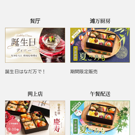
餐厅
滩万厨房
誕生日はなだ万で！
期間限定販売
网上店
午餐配送