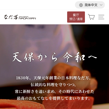
语
跳
简体中文
言
到
餐厅
内
な
大车
网
预订/清单
容
だ
万
1830年、天保元年創業の日本料理なだ万。
伝統的な料理を守りつつ、
常に新鮮さを追い求め、その時代にあわせた
最高のおもてなしを提供してまいります。