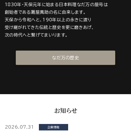
1830年・天保元年に始まる日本料理なだ万の屋号は
創始者である灘屋萬助の名に由来します。
天保から令和へと、190年以上の永きに渡り
受け継がれてきた伝統と歴史を更に磨きあげ、
次の時代へと繋げてまいります。
なだ万の歴史
お知らせ
2026.07.31
企業情報