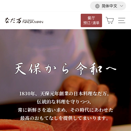
语
跳
简体中文
言
到
餐厅
内
な
大车
网
预订/清单
容
だ
万
1830年、天保元年創業の日本料理なだ万。
伝統的な料理を守りつつ、
常に新鮮さを追い求め、その時代にあわせた
最高のおもてなしを提供してまいります。