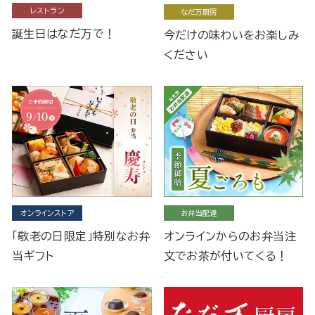
レストラン
なだ万厨房
誕生日はなだ万で！
今だけの味わいをお楽しみ
ください
オンラインストア
お弁当配達
「敬老の日限定」特別なお弁
オンラインからのお弁当注
当ギフト
文でお茶が付いてくる！