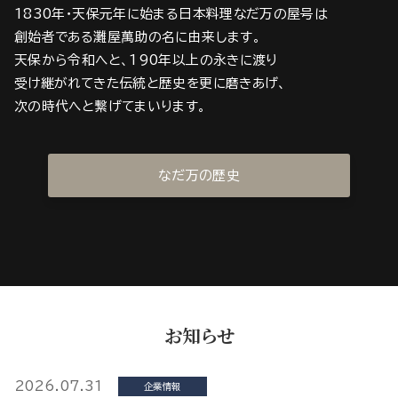
1830年・天保元年に始まる日本料理なだ万の屋号は
創始者である灘屋萬助の名に由来します。
天保から令和へと、190年以上の永きに渡り
受け継がれてきた伝統と歴史を更に磨きあげ、
次の時代へと繋げてまいります。
なだ万の歴史
お知らせ
2026.07.31
企業情報