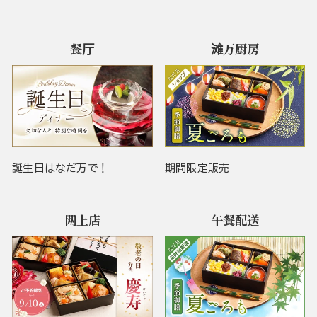
餐厅
滩万厨房
誕生日はなだ万で！
期間限定販売
网上店
午餐配送