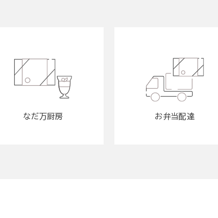
なだ万厨房
お弁当配達