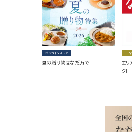
オンラインストア
な
夏の贈り物はなだ万で
エリ
ク!