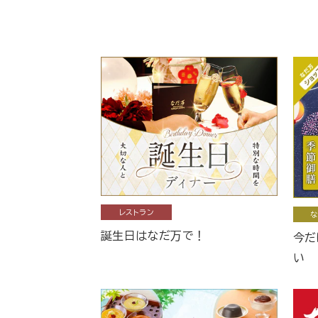
レストラン
な
誕生日はなだ万で！
今だ
い