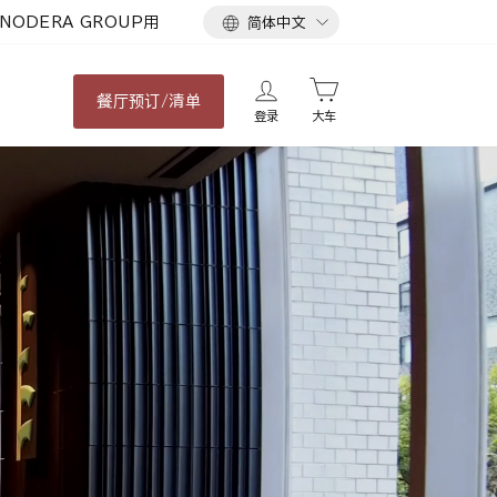
语
NODERA GROUP用
简体中文
言
餐厅
预订/清单
登录
大车