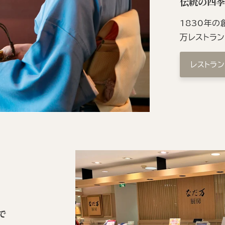
伝統の四
1830年
万レストラ
レストラ
で