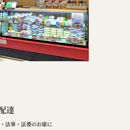
配達
楽・法事・法要のお席に