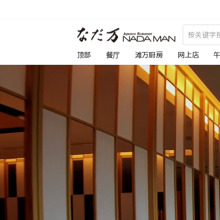
跳
到
な
内
容
だ
顶部
餐厅
滩万厨房
网上店
万