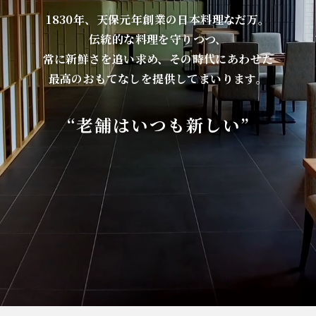
1830年、天保元年創業の日本料理なだ万。
伝統的な料理を守りつつ、
常に新鮮さを追い求め、その時代にあわせた
最高のおもてなしを提供してまいります。
“老舗はいつも新しい”