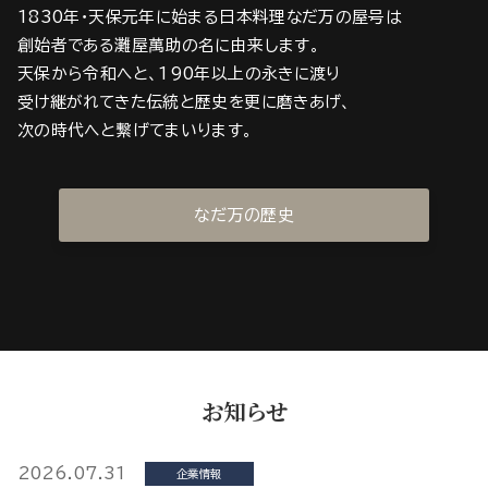
1830年・天保元年に始まる日本料理なだ万の屋号は
創始者である灘屋萬助の名に由来します。
天保から令和へと、190年以上の永きに渡り
受け継がれてきた伝統と歴史を更に磨きあげ、
次の時代へと繋げてまいります。
なだ万の歴史
お知らせ
2026.07.31
企業情報