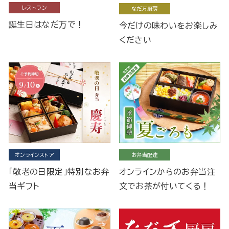
レストラン
なだ万厨房
誕生日はなだ万で！
今だけの味わいをお楽しみ
ください
オンラインストア
お弁当配達
「敬老の日限定」特別なお弁
オンラインからのお弁当注
当ギフト
文でお茶が付いてくる！