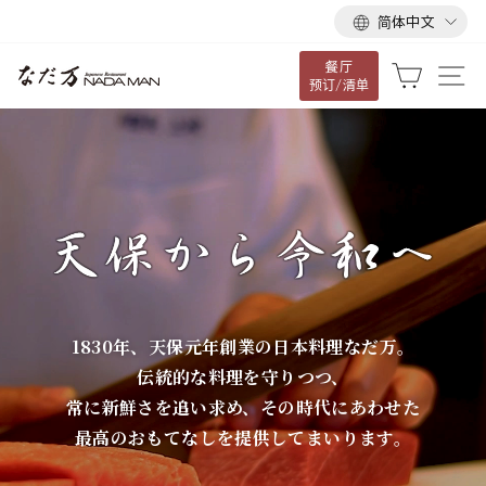
语
跳
简体中文
言
到
餐厅
内
な
大车
网
预订/清单
容
だ
万
1830年、天保元年創業の日本料理なだ万。
伝統的な料理を守りつつ、
常に新鮮さを追い求め、その時代にあわせた
最高のおもてなしを提供してまいります。