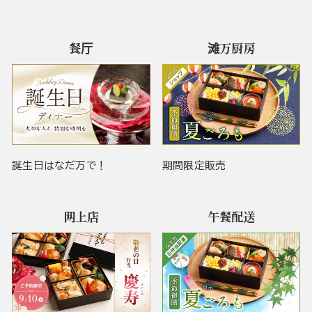
餐厅
滩万厨房
誕生日はなだ万で！
期間限定販売
网上店
午餐配送