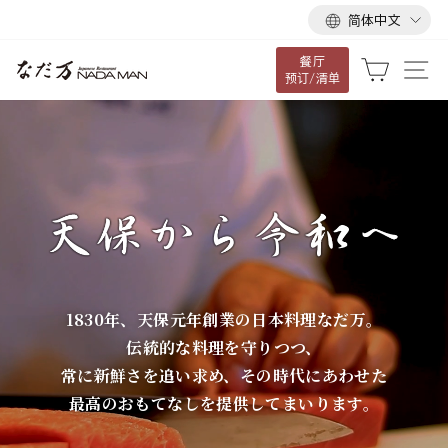
语
跳
简体中文
言
到
餐厅
内
な
大车
网
预订/清单
容
だ
万
1830年、天保元年創業の日本料理なだ万。
伝統的な料理を守りつつ、
常に新鮮さを追い求め、その時代にあわせた
最高のおもてなしを提供してまいります。