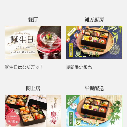
餐厅
滩万厨房
誕生日はなだ万で！
期間限定販売
网上店
午餐配送