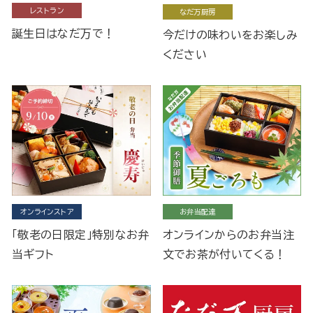
レストラン
なだ万厨房
誕生日はなだ万で！
今だけの味わいをお楽しみ
ください
オンラインストア
お弁当配達
「敬老の日限定」特別なお弁
オンラインからのお弁当注
当ギフト
文でお茶が付いてくる！