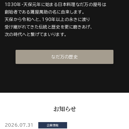
1830年・天保元年に始まる日本料理なだ万の屋号は
創始者である灘屋萬助の名に由来します。
天保から令和へと、190年以上の永きに渡り
受け継がれてきた伝統と歴史を更に磨きあげ、
次の時代へと繋げてまいります。
なだ万の歴史
お知らせ
2026.07.31
企業情報