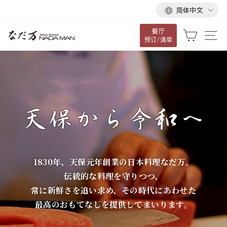
语
跳
简体中文
言
到
餐厅
内
な
大车
网
预订/清单
容
だ
万
1830年、天保元年創業の日本料理なだ万。
伝統的な料理を守りつつ、
常に新鮮さを追い求め、その時代にあわせた
最高のおもてなしを提供してまいります。