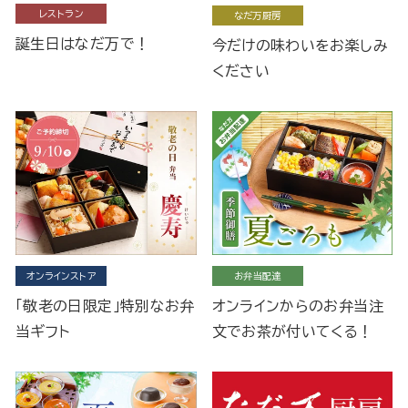
レストラン
なだ万厨房
誕生日はなだ万で！
今だけの味わいをお楽しみ
ください
オンラインストア
お弁当配達
「敬老の日限定」特別なお弁
オンラインからのお弁当注
当ギフト
文でお茶が付いてくる！