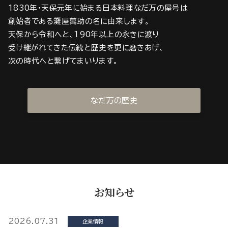
1830年・天保元年に始まる日本料理なだ万の屋号は
創始者である灘屋萬助の名に由来します。
天保から令和へと、190年以上の永きに渡り
受け継がれてきた伝統と歴史を更に磨きあげ、
次の時代へと繋げてまいります。
なだ万の歴史
お知らせ
2026.07.31
企業情報