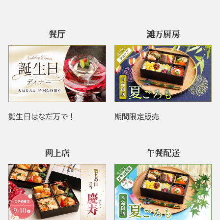
餐厅
滩万厨房
誕生日はなだ万で！
期間限定販売
网上店
午餐配送