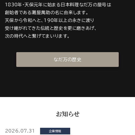
1830年・天保元年に始まる日本料理なだ万の屋号は
創始者である灘屋萬助の名に由来します。
天保から令和へと、190年以上の永きに渡り
受け継がれてきた伝統と歴史を更に磨きあげ、
次の時代へと繋げてまいります。
なだ万の歴史
お知らせ
2026.07.31
企業情報