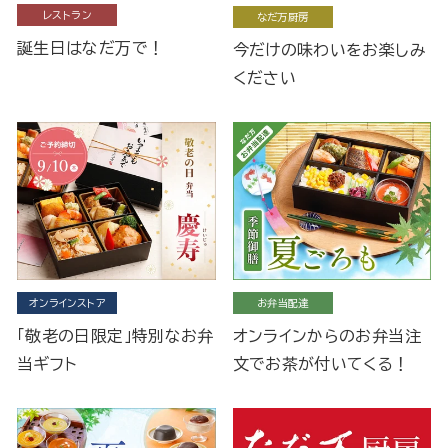
レストラン
なだ万厨房
誕生日はなだ万で！
今だけの味わいをお楽しみ
ください
オンラインストア
お弁当配達
「敬老の日限定」特別なお弁
オンラインからのお弁当注
当ギフト
文でお茶が付いてくる！