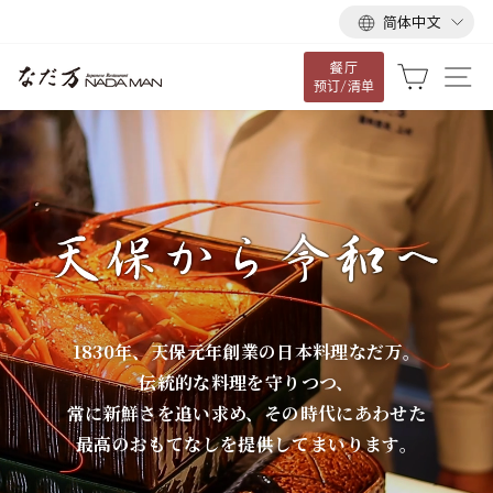
语
跳
简体中文
言
到
餐厅
内
な
大车
网
预订/清单
容
だ
万
1830年、天保元年創業の日本料理なだ万。
伝統的な料理を守りつつ、
常に新鮮さを追い求め、その時代にあわせた
最高のおもてなしを提供してまいります。