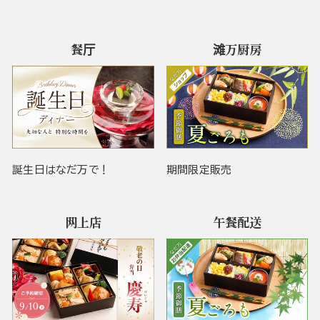
餐厅
滩万厨房
誕生日はなだ万で！
期間限定販売
网上店
午餐配送